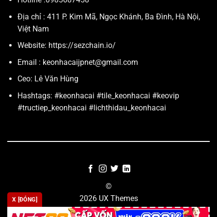
nhân với số tiền cược
Địa chỉ :
411 P. Kim Mã, Ngọc Khánh, Ba Đình, Hà Nội,
Kèo nhà cái muốn chơi thắng cần xem xét thêm nhiều
Việt Nam
yếu tố
Website: https://sezchain.io/
Ngoài tỷ lệ cá cược, bạn cần xem xét các yếu tố khác
Email :
keonhacaijpnet@gmail.com
như phong độ của đội, lực lượng, tin tức và thông tin
Ceo: Lê Văn Hùng
liên quan khác trước khi đặt cược.
Hashtags: #keonhacai #tile_keonhacai #keovip
Nhớ rằng, đọc tỷ lệ cá cược kèo nhà cái cần thời gian
#tructiep_keonhacai #lichthidau_keonhacai
và kinh nghiệm để hiểu rõ hơn.
Bạn nên tìm hiểu và tham khảo thêm từng loại kèo và
nguồn thông tin uy tín trước khi quyết định đặt cược.
Địa chỉ cung cấp tỷ lệ cá cược kèo nhà cái
©
Dưới đây là một số địa chỉ cung cấp tỷ lệ cá cược kèo
2026 UX Themes
nhà cái được cho là uy tín và chính xác:
X [ĐÓNG]