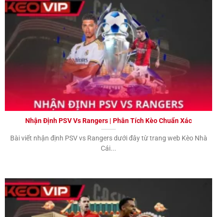
kèo chính xác cho cả 2 nhà cái luôn, bạn có thể dễ
dàng chuyển đổi số liệu tỷ lệ cược từ số thập phân
(thể hiện số luôn dương (
+
) ) của châu Âu sang tỷ lệ
cược Malay (thể hiện số âm (
–
) hoặc dương (
+
))
KÈO NHÀ CÁI – Hướng dẫn cách đọc cho
người mới
Để đọc
tỷ lệ cá cược
kèo bóng đá của kèo nhà cái,
bạn cần biết và hiểu được các
thuật ngữ cơ bản trong
ngành cá cược
.
Nhận Định PSV Vs Rangers | Phân Tích Kèo Chuẩn Xác
Dưới đây,
Tỷ lệ kèo nhà cái
có một hướng dẫn đơn
Bài viết nhận định PSV vs Rangers dưới đây từ trang web Kèo Nhà
giản về cách đọc tỷ lệ cá cược kèo nhà cái cho người
Cái...
mới như bạn.
Muốn đọc Keonhacai phải hiểu về ba loại tỷ lệ cơ bản
LOẠI
KÈO
HÌNH THỨC THỂ HIỆN
NHÀ CÁI