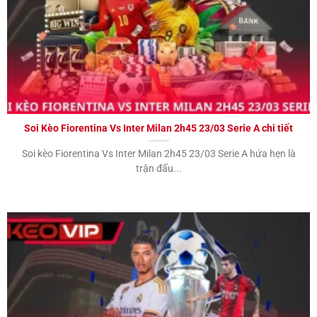
Đây là hình thức cá cược phổ biến trong bóng
Tỷ lệ kèo
đá.
Tỷ lệ phổ biến ở Châu Á
này loại bỏ sự cân
Châu Á
nhắc về kết quả hòa bằng cách áp dụng điểm số
(Asian
giả đối với đội yếu hơn trước khi trận đấu bắt
Handicap)
đầu. Ví dụ:
-0.5
,
-1
,
+0.5
,
+1
, vv.
Tỷ lệ kèo
Đây là hình thức
tỷ lệ phổ biến ở châu Âu
.Tỷ lệ
Châu Âu
này thể hiện số tiền nhân lên bạn có thể thắng
(European
được nếu đặt cược vào kết quả đúng. Ví
Soi Kèo Fiorentina Vs Inter Milan 2h45 23/03 Serie A chi tiết
Odds)
dụ:
2.00
,
3.50
, vv.
Soi kèo Fiorentina Vs Inter Milan 2h45 23/03 Serie A hứa hẹn là
Tỷ lệ kèo
Đây là hình thức
tỷ lệ phổ biến ở Bắc Mỹ
.Tỷ lệ
Mỹ
trận đấu...
này dùng để thể hiện số tiền bạn cần đặt cược để
(American
thắng được 100 đơn vị. Ví dụ:
-200
,
+150
, vv.
Odds)
Kèo nhà cái muốn đọc phải hiểu các ký hiệu
Dương (+)
: Thể hiện đội hoặc cược được đánh giá
là mạnh hơn.
Âm (-)
: Thể hiện đội hoặc cược được đánh giá là
yếu hơn.