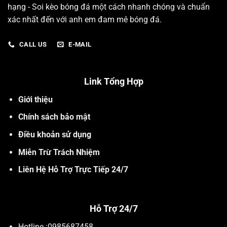
gì?
hạng - Soi kèo bóng đá một cách nhanh chóng và chuẩn
Tỷ lệ bóng đá kèo nhà cái 1.75 (1¾) là gì?
xác nhất đến với anh em đam mê bóng đá.
Tỷ lệ bóng đá kèo nhà cái 2 hòa là gì?
CALL US
E-MAIL
Kèo nhà cái muốn chơi phải biết tính toán tiền thắng
LOẠI
Link Tổng Hợp
KÈO
HÌNH THỨC THỂ HIỆN
NHÀ
Giới thiệu
CÁI
Chính sách bảo mật
Nếu bạn đặt cược vào đội có tỷ lệ âm, bạn cần thắng
Tỷ lệ
trận đấu để giành được tiền thắng.Nếu bạn đặt cược
Châu
Điều khoản sử dụng
vào đội có tỷ lệ dương, bạn sẽ thắng nếu đội đó
Á
không thua trận.
Miễn Trừ Trách Nhiệm
Tỷ lệ
Tiền thắng được tính bằng cách nhân tỷ lệ với số tiền
Liên Hệ Hỗ Trợ Trực Tiếp 24/7
Châu
cược.
Âu
Nếu tỷ lệ âm, số tiền cược cần đặt để thắng 100 đơn
vị được tính bằng cách chia 100 cho giá trị tuyệt đối
Hỗ Trợ 24/7
Tỷ lệ
của tỷ lệ và nhân với số tiền cược.Nếu tỷ lệ dương, số
Mỹ
tiền thắng được tính bằng cách chia tỷ lệ cho 100 và
Hotline :
0985687458