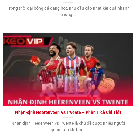
không thể lẫn vào đâu được.
Trong thời đại bóng đá đang hot, nhu cầu cập nhật kết quả nhanh
chóng...
Những trận cầu đêm nay sẽ luôn được
sezchain.io
đưa ra phán đoán soi kèo chuyên nghiệp
và chính xác. Tỷ lệ bóng đá kèo nhà cái đêm nay
được cân nhắc và tính toán tỉ mỉ, mang đến cho người
chơi cái nhìn toàn diện về trận đấu và nhiều cơ hội và
thể loại kèo để đặt cược.
Hãy cùng nhau đón xem những bàn thắng mãn nhãn
và những tình huống nghẹt thở trong những trận cầu
sôi động, rực lửa đêm nay!
sezchain.io
tối nay thắng lớn
Tỷ lệ kèo nhà cái tối nay
là điều không thể bỏ qua đối
Nhận Định Heerenveen Vs Twente – Phân Tích Chi Tiết
với những người đam mê bóng đá và cá cược. Trong
dòng chảy hối hả của cuộc sống, những cuộc đối đầu
Nhận định Heerenveen vs Twente là chủ đề được nhiều người
quan tâm khi hai...
giữa các đội bóng trên sân cỏ mang đến những giây