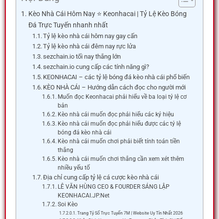
Kèo Nhà Cái Hôm Nay ⭐️ Keonhacai | Tỷ Lệ Kèo Bóng
Đá Trực Tuyến nhanh nhất
Tỷ lệ kèo nhà cái hôm nay gay cấn
Tỷ lệ kèo nhà cái đêm nay rực lửa
sezchain.io tối nay thắng lớn
sezchain.io cung cấp các tính năng gì?
KEONHACAI – các tỷ lệ bóng đá kèo nhà cái phổ biến
KÈO NHÀ CÁI – Hướng dẫn cách đọc cho người mới
Muốn đọc Keonhacai phải hiểu về ba loại tỷ lệ cơ
bản
Kèo nhà cái muốn đọc phải hiểu các ký hiệu
Kèo nhà cái muốn đọc phải hiểu được các tỷ lệ
bóng đá kèo nhà cái
Kèo nhà cái muốn chơi phải biết tính toán tiền
thắng
Kèo nhà cái muốn chơi thắng cần xem xét thêm
nhiều yếu tố
Địa chỉ cung cấp tỷ lệ cá cược kèo nhà cái
LÊ VĂN HÙNG CEO & FOURDER SÁNG LẬP
KEONHACAI.JP.Net
Soi Kèo
Trang Tỷ Số Trực Tuyến 7M | Website Uy Tín Nhất 2026