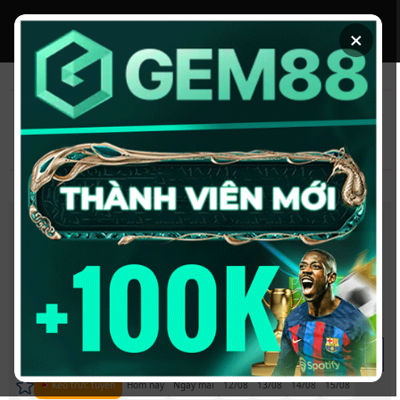
Chuyển
đến
×
nội
dung
KÈO NHÀ CÁI HÔM NAY ⭐️ KEONHACAI |
TỶ LỆ KÈO BÓNG ĐÁ TRỰC TUYẾN
NHANH NHẤT
ASIAN CUP 2026
Ngoại hạng Anh
C1
C2
La Liga
Ligue 1
Hạng hai Đức
VĐQG Bồ Đào Nha
MLS Mỹ
VĐQG Nhật Bản
K-League Hàn Quốc
Tất cả giải đấu
Kèo trực tuyến
Hôm nay
Ngày mai
12/08
13/08
14/08
15/08