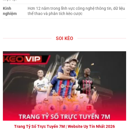
Từ đầu đầu mùa đến hôm nay, những ông lớn luôn là
điểm nóng thu hút sự chú ý của giới cá độ. Nhà cái tự
Kinh
Hơn 12 năm trong lĩnh vực công nghệ thông tin, dữ liệu
nghiệm
thể thao và phân tích kèo cược
tin đưa ra những
tỷ lệ cược bóng đá hấp dẫn
, mang
đến cho người chơi cơ hội rực rỡ để tận dụng.
sezchain.io
luôn theo sát và đưa ra phán đoán soi
kèo với tỷ lệ chính xác cao cho những trận đấu diễn ra
SOI KÈO
hôm nay từ vài hôm trước đó.
Việc chơi cá cược
không chỉ là giải trí, mà còn là cơ hội để thử thách
kiến thức, sự kiên nhẫn và kỹ năng phân tích của mỗi
người
.
Những giây phút đầy may mắn và thăng hoa
đang chờ đón người chơi chọn đúng kèo thơm từ các
kèo nhà cái trong hôm nay.
Tỷ lệ kèo nhà cái đêm nay rực lửa
Đêm nay, các tín đồ bóng đá sẽ có hàng loạt trận đấu
hấp dẫn chờ đợi với
tỷ lệ kèo nhà cái đêm nay
đầy lôi
cuốn. Đêm nay, mỗi trận cuộc đọ sức hứa hẹn sẽ là
một bữa tiệc thịnh soạn, chất chứa những cảm xúc
Trang Tỷ Số Trực Tuyến 7M | Website Uy Tín Nhất 2026